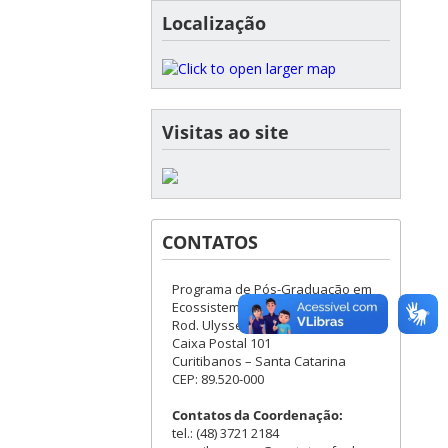
Localização
Visitas ao site
CONTATOS
Programa de Pós-Graduação em
Ecossistemas Agrícolas e Naturais
Rod. Ulysses Gaboardi, Km 3
Caixa Postal 101
Curitibanos – Santa Catarina
CEP: 89.520-000
Contatos da Coordenação:
tel.: (48) 3721 2184