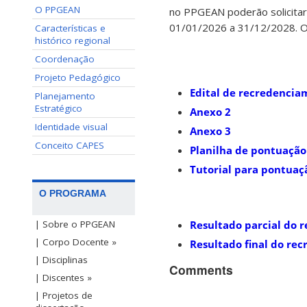
O PPGEAN
no PPGEAN poderão solicitar
01/01/2026 a 31/12/2028. O 
Características e
histórico regional
Coordenação
Projeto Pedagógico
Edital de recredenci
Planejamento
Estratégico
Anexo 2
Identidade visual
Anexo 3
Conceito CAPES
Planilha de pontuação
Tutorial para pontuaç
O PROGRAMA
Resultado parcial do 
| Sobre o PPGEAN
| Corpo Docente »
Resultado final do re
| Disciplinas
Comments
| Discentes »
| Projetos de