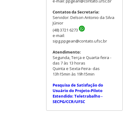
e-mail: ppgean@contato.ufsc.br
Contatos da Secretaria:
Servidor: Delson Antonio da Silva
Júnior
(48) 3721 6273
e-mail:
sipg.ppgean@contato.ufsc.br
Atendimento:
Segunda, Terça e Quarta-feira -
das 7 às 13 horas
Quinta e Sexta-Feira- das
13h15min às 19h15min
Pesquisa de Satisfação do
Usuário do Projeto-Piloto
Estendido: Teletrabalho -
SECPG/CCR/UFSC