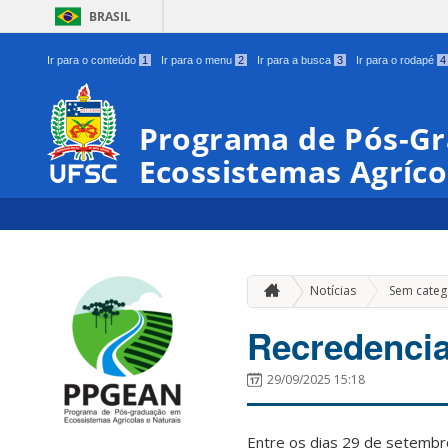
BRASIL
Ir para o conteúdo
1
Ir para o menu
2
Ir para a busca
3
Ir para o rodapé
4
Programa de Pós-G
Ecossistemas Agríco
Notícias
Sem categ
Recredenc
29/09/2025 15:18
Entre os dias 29 de setemb