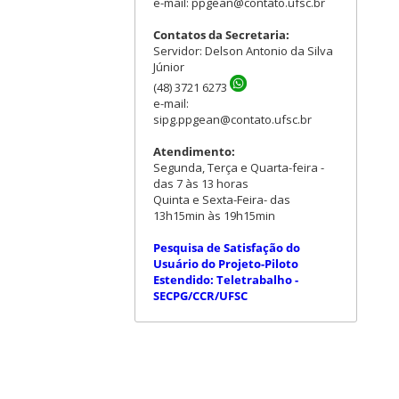
e-mail: ppgean@contato.ufsc.br
Contatos da Secretaria:
Servidor: Delson Antonio da Silva
Júnior
(48) 3721 6273
e-mail:
sipg.ppgean@contato.ufsc.br
Atendimento:
Segunda, Terça e Quarta-feira -
das 7 às 13 horas
Quinta e Sexta-Feira- das
13h15min às 19h15min
Pesquisa de Satisfação do
Usuário do Projeto-Piloto
Estendido: Teletrabalho -
SECPG/CCR/UFSC