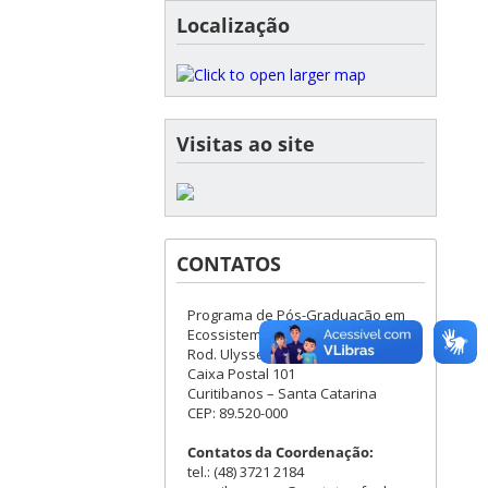
Localização
Visitas ao site
CONTATOS
Programa de Pós-Graduação em
Ecossistemas Agrícolas e Naturais
Rod. Ulysses Gaboardi, Km 3
Caixa Postal 101
Curitibanos – Santa Catarina
CEP: 89.520-000
Contatos da Coordenação:
tel.: (48) 3721 2184