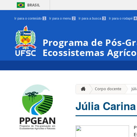
BRASIL
Ir para o conteúdo
1
Ir para o menu
2
Ir para a busca
3
Ir para o rodapé
4
Programa de Pós-G
Ecossistemas Agríco
Corpo docente
Júl
Júlia Carin
P
E