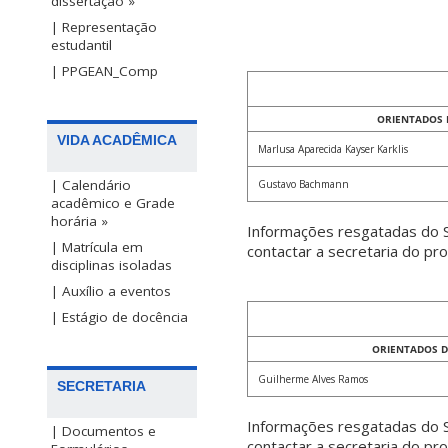
dissertação »
| Representação
estudantil
| PPGEAN_Comp
ORIENTADOS
VIDA ACADÊMICA
Marlusa Aparecida Kayser Karklis
| Calendário
Gustavo Bachmann
acadêmico e Grade
horária »
Informações resgatadas do S
| Matrícula em
contactar a secretaria do p
disciplinas isoladas
| Auxílio a eventos
| Estágio de docência
ORIENTADOS 
Guilherme Alves Ramos
SECRETARIA
Informações resgatadas do S
| Documentos e
contactar a secretaria do p