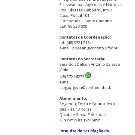
Ecossistemas Agrícolas e Naturais
Rod. Ulysses Gaboardi, Km 3
Caixa Postal 101
Curitibanos – Santa Catarina
CEP: 89.520-000
Contatos da Coordenação:
tel.: (48) 3721 2184
e-mail: ppgean@contato.ufsc.br
Contatos da Secretaria:
Servidor: Delson Antonio da Silva
Júnior
(48) 3721 6273
e-mail:
sipg.ppgean@contato.ufsc.br
Atendimento:
Segunda, Terça e Quarta-feira -
das 7 às 13 horas
Quinta e Sexta-Feira- das
13h15min às 19h15min
Pesquisa de Satisfação do