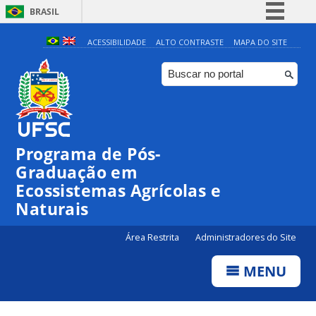
BRASIL
Simplifique!
ACESSIBILIDADE
ALTO CONTRASTE
MAPA DO SITE
Comunica BR
Participe
Acesso à informação
Legislação
Programa de Pós-
Canais
Graduação em
Ecossistemas Agrícolas e
Naturais
Área Restrita
Administradores do Site
MENU