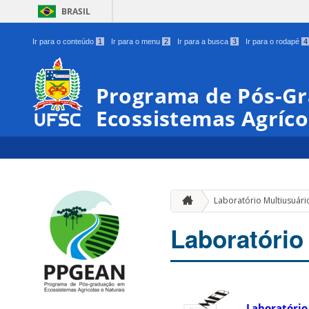
BRASIL
Ir para o conteúdo
1
Ir para o menu
2
Ir para a busca
3
Ir para o rodapé
4
Programa de Pós-G
Ecossistemas Agríco
Laboratório Multiusuári
Laboratório
Laboratório