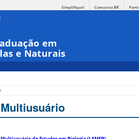
Simplifique!
Comunica BR
Parti
raduação em
las e Naturais
o
 Multiusuário
 Multiusuário de Estudos em Biologia (LAMEB)