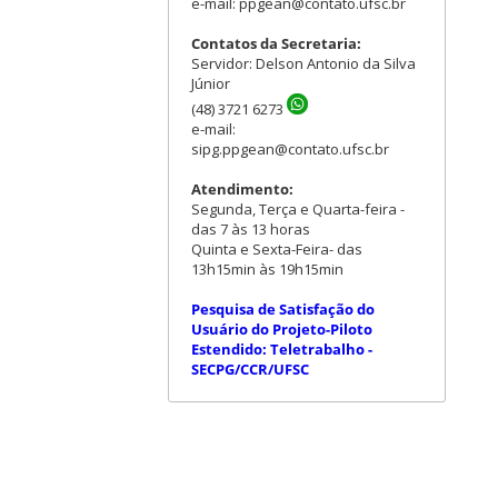
e-mail: ppgean@contato.ufsc.br
Contatos da Secretaria:
Servidor: Delson Antonio da Silva
Júnior
(48) 3721 6273
e-mail:
sipg.ppgean@contato.ufsc.br
Atendimento:
Segunda, Terça e Quarta-feira -
das 7 às 13 horas
Quinta e Sexta-Feira- das
13h15min às 19h15min
Pesquisa de Satisfação do
Usuário do Projeto-Piloto
Estendido: Teletrabalho -
SECPG/CCR/UFSC