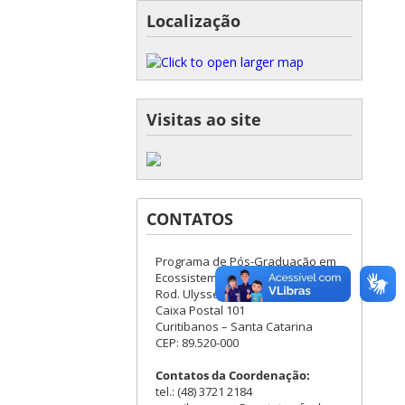
Localização
Visitas ao site
CONTATOS
Programa de Pós-Graduação em
Ecossistemas Agrícolas e Naturais
Rod. Ulysses Gaboardi, Km 3
Caixa Postal 101
Curitibanos – Santa Catarina
CEP: 89.520-000
Contatos da Coordenação:
tel.: (48) 3721 2184