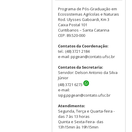
Programa de Pós-Graduação em
Ecossistemas Agrícolas e Naturais
Rod. Ulysses Gaboardi, Km 3
Caixa Postal 101
Curitibanos – Santa Catarina
CEP: 89.520-000
Contatos da Coordenação:
tel.: (48) 3721 2184
e-mail: ppgean@contato.ufsc.br
Contatos da Secretaria:
Servidor: Delson Antonio da Silva
Júnior
(48) 3721 6273
e-mail:
sipg.ppgean@contato.ufsc.br
Atendimento:
Segunda, Terça e Quarta-feira -
das 7 às 13 horas
Quinta e Sexta-Feira- das
13h15min às 19h15min