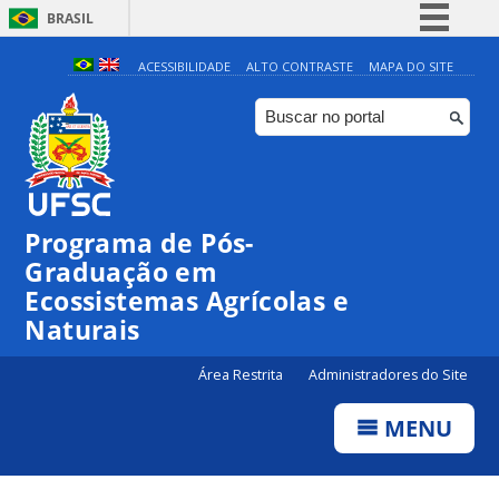
BRASIL
Simplifique!
ACESSIBILIDADE
ALTO CONTRASTE
MAPA DO SITE
Comunica BR
Participe
Acesso à informação
Legislação
Programa de Pós-
Canais
Graduação em
Ecossistemas Agrícolas e
Naturais
Área Restrita
Administradores do Site
MENU