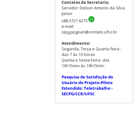
Contatos da Secretaria:
Servidor: Delson Antonio da Silva
Júnior
(48) 3721 6273
e-mail:
sipg.ppgean@contato.ufsc.br
Atendimento:
Segunda, Terça e Quarta-feira -
das 7 às 13 horas
Quinta e Sexta-Feira- das
13h15min às 19h15min
Pesquisa de Satisfação do
Usuário do Projeto-Piloto
Estendido: Teletrabalho -
SECPG/CCR/UFSC