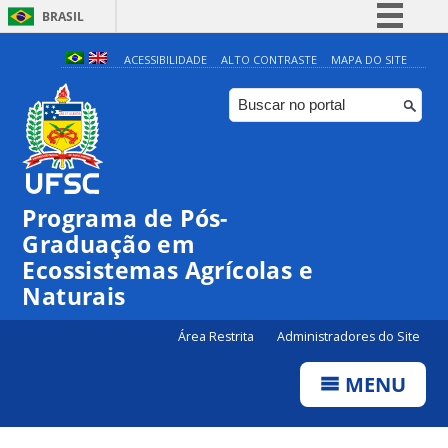
BRASIL
Simplifique!
ACESSIBILIDADE
ALTO CONTRASTE
MAPA DO SITE
Comunica BR
Participe
Acesso à informação
Legislação
Programa de Pós-
Canais
Graduação em
Ecossistemas Agrícolas e
Naturais
Área Restrita
Administradores do Site
MENU