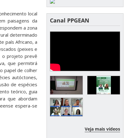
onhecimento local
Canal PPGEAN
em paisagens da
orrespondem a zona
rural determinado
e país Africano, a
escados (peixes e
, o projeto prevê
va, que permitirá
o papel de colher
écies autóctones,
lusão de espécies
ento teórico, guia
atura que abordam
neense espera-se
Veja mais vídeos