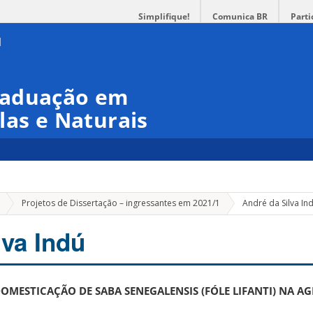
Simplifique!
Comunica BR
Parti
raduação em
las e Naturais
Projetos de Dissertação – ingressantes em 2021/1
André da Silva In
lva Indú
MESTICAÇÃO DE SABA SENEGALENSIS (FÓLE LIFANTI) NA A