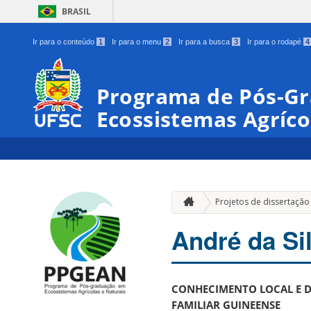
BRASIL
Ir para o conteúdo
1
Ir para o menu
2
Ir para a busca
3
Ir para o rodapé
4
Programa de Pós-G
Ecossistemas Agríco
Projetos de dissertação
André da Si
CONHECIMENTO LOCAL E DO
FAMILIAR GUINEENSE