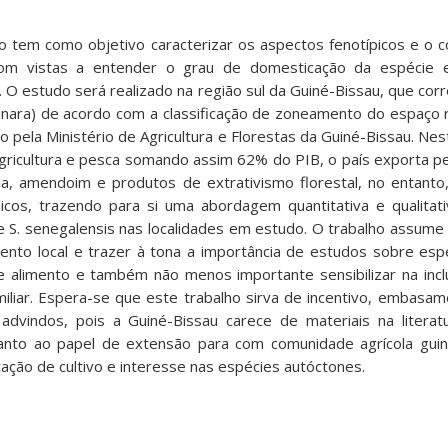
ho tem como objetivo caracterizar os aspectos fenotípicos e o c
com vistas a entender o grau de domesticação da espécie 
se. O estudo será realizado na região sul da Guiné-Bissau, que c
uinara) de acordo com a classificação de zoneamento do espaço 
 pela Ministério de Agricultura e Florestas da Guiné-Bissau. Nest
gricultura e pesca somando assim 62% do PIB, o país exporta p
a, amendoim e produtos de extrativismo florestal, no entanto
cos, trazendo para si uma abordagem quantitativa e qualitati
 S. senegalensis nas localidades em estudo. O trabalho assume 
nto local e trazer à tona a importância de estudos sobre esp
de alimento e também não menos importante sensibilizar na inc
miliar. Espera-se que este trabalho sirva de incentivo, embasam
 advindos, pois a Guiné-Bissau carece de materiais na liter
anto ao papel de extensão para com comunidade agrícola gui
cação de cultivo e interesse nas espécies autóctones.