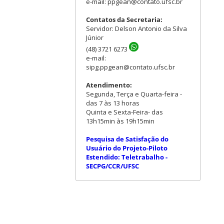
e-mail: ppgean@contato.ufsc.br
Contatos da Secretaria:
Servidor: Delson Antonio da Silva
Júnior
(48) 3721 6273
e-mail:
sipg.ppgean@contato.ufsc.br
Atendimento:
Segunda, Terça e Quarta-feira -
das 7 às 13 horas
Quinta e Sexta-Feira- das
13h15min às 19h15min
Pesquisa de Satisfação do
Usuário do Projeto-Piloto
Estendido: Teletrabalho -
SECPG/CCR/UFSC