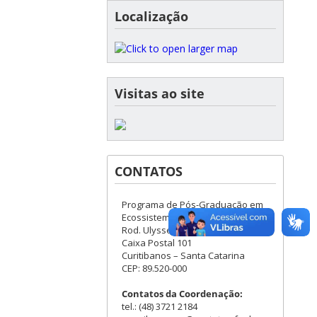
Localização
Visitas ao site
CONTATOS
Programa de Pós-Graduação em
Ecossistemas Agrícolas e Naturais
Rod. Ulysses Gaboardi, Km 3
Caixa Postal 101
Curitibanos – Santa Catarina
CEP: 89.520-000
Contatos da Coordenação:
tel.: (48) 3721 2184