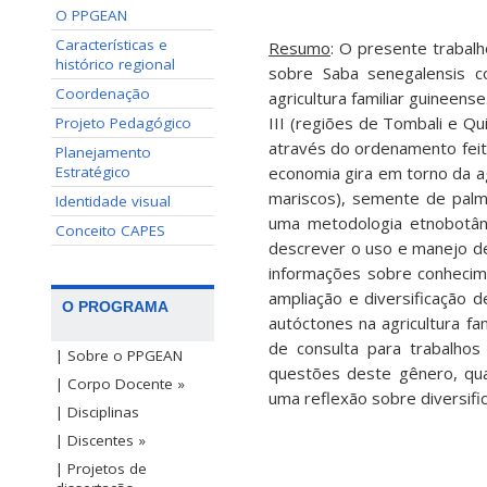
O PPGEAN
Características e
Resumo
: O presente trabal
histórico regional
sobre Saba senegalensis 
Coordenação
agricultura familiar guineen
III (regiões de Tombali e Q
Projeto Pedagógico
através do ordenamento feito
Planejamento
Estratégico
economia gira em torno da a
mariscos), semente de palm
Identidade visual
uma metodologia etnobotâni
Conceito CAPES
descrever o uso e manejo de
informações sobre conhecime
ampliação e diversificação 
O PROGRAMA
autóctones na agricultura fa
de consulta para trabalhos
| Sobre o PPGEAN
questões deste gênero, qu
| Corpo Docente »
uma reflexão sobre diversifi
| Disciplinas
| Discentes »
| Projetos de