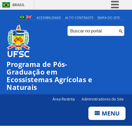
BRASIL
Simplifique!
ACESSIBILIDADE
ALTO CONTRASTE
MAPA DO SITE
Comunica BR
Participe
Acesso à informação
Legislação
Programa de Pós-
Canais
Graduação em
Ecossistemas Agrícolas e
Naturais
Área Restrita
Administradores do Site
MENU