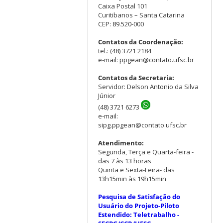
Caixa Postal 101
Curitibanos – Santa Catarina
CEP: 89.520-000
Contatos da Coordenação:
tel.: (48) 3721 2184
e-mail: ppgean@contato.ufsc.br
Contatos da Secretaria:
Servidor: Delson Antonio da Silva
Júnior
(48) 3721 6273
e-mail:
sipg.ppgean@contato.ufsc.br
Atendimento:
Segunda, Terça e Quarta-feira -
das 7 às 13 horas
Quinta e Sexta-Feira- das
13h15min às 19h15min
Pesquisa de Satisfação do
Usuário do Projeto-Piloto
Estendido: Teletrabalho -