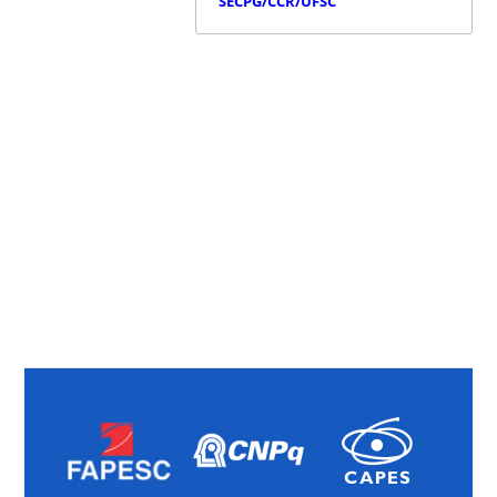
SECPG/CCR/UFSC