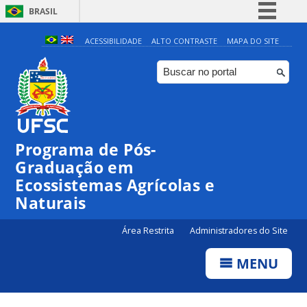
BRASIL
Simplifique!
ACESSIBILIDADE
ALTO CONTRASTE
MAPA DO SITE
Comunica BR
Participe
Acesso à informação
Legislação
Programa de Pós-
Canais
Graduação em
Ecossistemas Agrícolas e
Naturais
Área Restrita
Administradores do Site
MENU