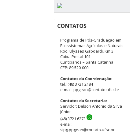
CONTATOS
Programa de Pós-Graduação em
Ecossistemas Agrícolas e Naturais
Rod. Ulysses Gaboardi, Km 3
Caixa Postal 101
Curitibanos – Santa Catarina
CEP: 89.520-000
Contatos da Coordenação:
tel.: (48) 3721 2184
e-mail: ppgean@contato.ufsc.br
Contatos da Secretaria:
Servidor: Delson Antonio da Silva
Júnior
(48) 3721 6273
e-mail:
sipg.ppgean@contato.ufsc.br