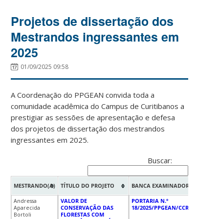
Projetos de dissertação dos
Mestrandos ingressantes em
2025
01/09/2025 09:58
A Coordenação do PPGEAN convida toda a
comunidade acadêmica do Campus de Curitibanos a
prestigiar as sessões de apresentação e defesa
dos projetos de dissertação dos mestrandos
ingressantes em 2025.
Buscar:
DA
MESTRANDO(A)
TÍTULO DO PROJETO
BANCA EXAMINADORA
AP
Andressa
VALOR DE
PORTARIA N.º
11/
Aparecida
CONSERVAÇÃO DAS
18/2025/PPGEAN/CCR/UFSC
Bortoli
FLORESTAS COM