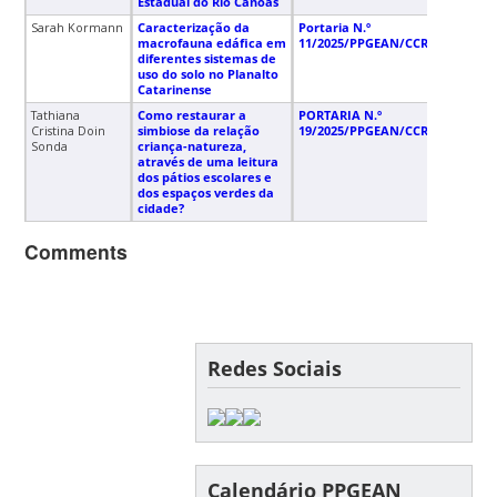
Estadual do Rio Canoas
Sarah Kormann
Caracterização da
Portaria N.º
20/
macrofauna edáfica em
11/2025/PPGEAN/CCR/UFSC
diferentes sistemas de
uso do solo no Planalto
Catarinense
Tathiana
Como restaurar a
PORTARIA N.º
12/
Cristina Doin
simbiose da relação
19/2025/PPGEAN/CCR/UFSC
Sonda
criança-natureza,
através de uma leitura
dos pátios escolares e
dos espaços verdes da
cidade?
Comments
Redes Sociais
Calendário PPGEAN