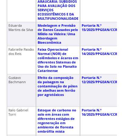
ARAUCÁRIA: SUBSÍDIOS
PARA AVALIAÇÃO DOS
SERVIÇOS
ECOSSISTÊMICOS E DA
MULTIFUNCIONALIDADE
Eduarda
Modelagem e Previsão
Portaria N.º
22/
Martins da Silva
de Danos Causados pelo
15/2025/PPGEAN/CCR/UFSC
Míldio na Videira: Uma
Abordagem
Bioeconômica
Fabrielle Paixão
Faixa Operacional
Portaria N.º
22/
dos Reis
Normal (NOR) de
14/2025/PPGEAN/CCR/UFSC
colêmbolos e ácaros em
diferentes Sistemas de
Uso do Solo no Planalto
Catarinense
Gustavo
Efeito da composição
Portaria N.º
20/
Bachmann
da paisagem na
12/2025/PPGEAN/CCR/UFSC
contaminação de pólen
de abelhas sem ferrão
por agrotóxicos
Italo Gabriel
Estoque de carbono no
Portaria N.º
12/
Torri
solo em áreas com
16/2025/PPGEAN/CCR/UFSC
diferentes estágios de
regeneração em
ambiente de floresta
ombrófila mista