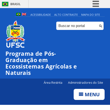
BRASIL
Simplifique!
ACESSIBILIDADE
ALTO CONTRASTE
MAPA DO SITE
Comunica BR
Participe
Acesso à informação
Legislação
Programa de Pós-
Canais
Graduação em
Ecossistemas Agrícolas e
Naturais
Área Restrita
Administradores do Site
MENU