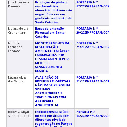
Júlia Elizabeth
Produção de pinhão,
PORTARIA N.º
11/
Proença
morfometria e
17/2025/PPGEAN/CCR/UFSC
alometria de Araucaria
angustifolia em um
gradiente ambiental de
Santa Catarina
Maiara de Liz
Bases da extensão
PORTARIA N.º
15/
Granemann
Florestal em Santa
20/2025/PPGEAN/CCR/UFSC
Catarina
Michele
MONITORAMENTO DA
PORTARIA N.º
10/
Fernanda
RESTAURAÇÃO
21/2025/PPGEAN/CCR/UFSC
Cardoso
AMBIENTAL EM ÁREAS
EMBARGADAS POR
DESMATAMENTO POR
MEIO DE
SENSORIAMENTO
REMOTO
Nayara Alves
AVALIAÇÃO DE
PORTARIA N.º
29/
dos Santos
RECURSOS FLORESTAIS
22/2025/PPGEAN/CCR/UFSC
NÃO MADEIREIROS EM
SISTEMAS
AGROFLORESTAIS
TRADICIONAIS COM
ARAUCARIA
ANGUSTIFOLIA
Roberta Abgai
Indicadores da saúde
Portaria N.º
18/
Schmidt Colaco
do solo em áreas com
13/2025/PPGEAN/CCR/UFSC
diferentes níveis de
regeneração no Parque