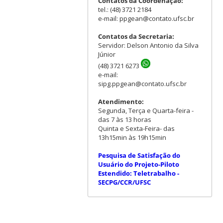
Contatos da Coordenação:
tel.: (48) 3721 2184
e-mail: ppgean@contato.ufsc.br
Contatos da Secretaria:
Servidor: Delson Antonio da Silva
Júnior
(48) 3721 6273
e-mail:
sipg.ppgean@contato.ufsc.br
Atendimento:
Segunda, Terça e Quarta-feira -
das 7 às 13 horas
Quinta e Sexta-Feira- das
13h15min às 19h15min
Pesquisa de Satisfação do
Usuário do Projeto-Piloto
Estendido: Teletrabalho -
SECPG/CCR/UFSC