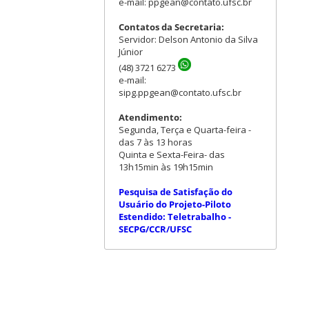
e-mail: ppgean@contato.ufsc.br
Contatos da Secretaria:
Servidor: Delson Antonio da Silva
Júnior
(48) 3721 6273
e-mail:
sipg.ppgean@contato.ufsc.br
Atendimento:
Segunda, Terça e Quarta-feira -
das 7 às 13 horas
Quinta e Sexta-Feira- das
13h15min às 19h15min
Pesquisa de Satisfação do
Usuário do Projeto-Piloto
Estendido: Teletrabalho -
SECPG/CCR/UFSC