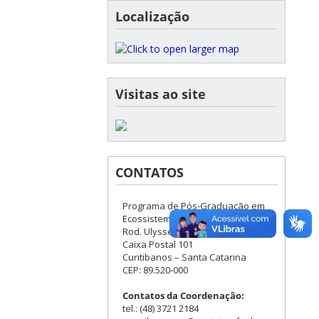
Localização
Visitas ao site
CONTATOS
Programa de Pós-Graduação em
Ecossistemas Agrícolas e Naturais
Rod. Ulysses Gaboardi, Km 3
Caixa Postal 101
Curitibanos – Santa Catarina
CEP: 89.520-000
Contatos da Coordenação:
tel.: (48) 3721 2184