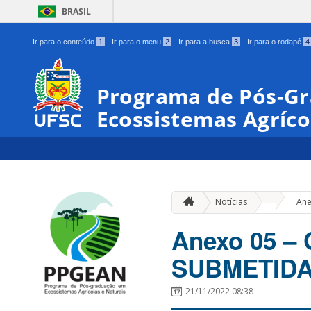
BRASIL
Ir para o conteúdo
1
Ir para o menu
2
Ir para a busca
3
Ir para o rodapé
4
Programa de Pós-G
Ecossistemas Agríco
»
Notícias
An
Anexo 05 
SUBMETID
21/11/2022 08:38