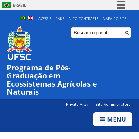
BRASIL
Simplifique!
ACESSIBILIDADE
ALTO CONTRASTE
MAPA DO SITE
Comunica BR
Participe
Acesso à informação
Legislação
Programa de Pós-
Canais
Graduação em
Ecossistemas Agrícolas e
Naturais
Private Area
Site Administrators
MENU