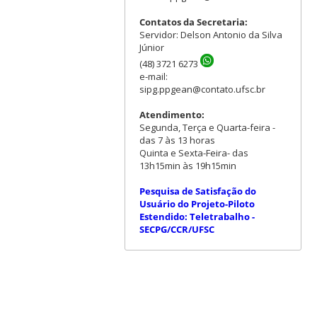
Contatos da Secretaria:
Servidor: Delson Antonio da Silva
Júnior
(48) 3721 6273
e-mail:
sipg.ppgean@contato.ufsc.br
Atendimento:
Segunda, Terça e Quarta-feira -
das 7 às 13 horas
Quinta e Sexta-Feira- das
13h15min às 19h15min
Pesquisa de Satisfação do
Usuário do Projeto-Piloto
Estendido: Teletrabalho -
SECPG/CCR/UFSC