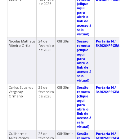
de 2026
(clique
aqui
para
abrir o
link de
acesso à
sala
virtual)
Nicolas Matheus
24 de
08h30min
Sessão
Portaria N.º
Ribeiro Ortiz
fevereiro
remota
5/2026/PPGEAN/CCR/UFS
de 2026
(clique
aqui
para
abrir o
link de
acesso à
sala
virtual)
Carlos Eduardo
25 de
08h30min
Sessão
Portaria N.º
Vergaray
fevereiro
remota
3/2026/PPGEAN/CCR/UFS
Ormeño
de 2026
(clique
aqui
para
abrir o
link de
acesso à
sala
virtual)
Guilherme
26 de
08h30min
Sessão
Portaria N.º
Alves Ramos
fevereiro
remota
6/2026/PPGEAN/CCR/UFS