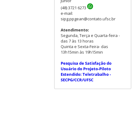
Júnior
(48) 3721 6273
e-mail:
sipg.ppgean@contato.ufsc.br
Atendimento:
Segunda, Terça e Quarta-feira -
das 7 às 13 horas
Quinta e Sexta-Feira- das
13h15min às 19h15min
Pesquisa de Satisfação do
Usuário do Projeto-Piloto
Estendido: Teletrabalho -
SECPG/CCR/UFSC