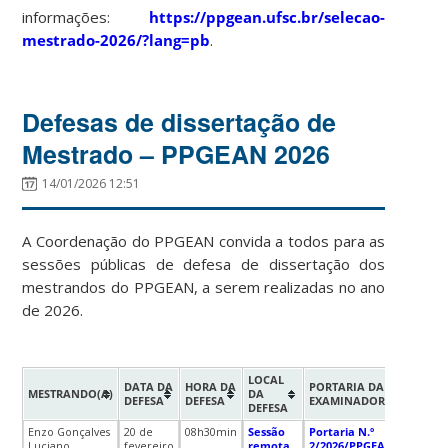
informações:
https://ppgean.ufsc.br/selecao-
mestrado-2026/?lang=pb
.
Defesas de dissertação de
Mestrado – PPGEAN 2026
14/01/2026 12:51
A Coordenação do PPGEAN convida a todos para as
sessões públicas de defesa de dissertação dos
mestrandos do PPGEAN, a serem realizadas no ano
de 2026.
LOCAL
DATA DA
HORA DA
PORTARIA DA BANCA
MESTRANDO(A)
DA
DEFESA
DEFESA
EXAMINADORA
DEFESA
Enzo Gonçalves
20 de
08h30min
Sessão
Portaria N.º
Luciano
fevereiro
remota
2/2026/PPGEAN/CCR/UFS