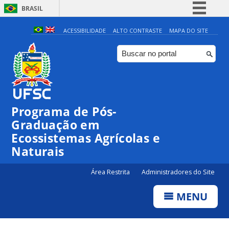
BRASIL
Simplifique!
ACESSIBILIDADE
ALTO CONTRASTE
MAPA DO SITE
Comunica BR
Participe
Acesso à informação
Legislação
Programa de Pós-
Canais
Graduação em
Ecossistemas Agrícolas e
Naturais
Área Restrita
Administradores do Site
MENU