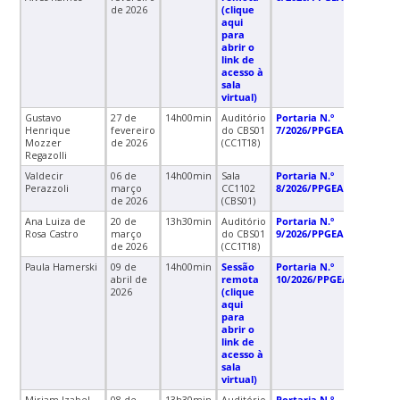
de 2026
(clique
aqui
para
abrir o
link de
acesso à
sala
virtual)
Gustavo
27 de
14h00min
Auditório
Portaria N.º
Henrique
fevereiro
do CBS01
7/2026/PPGEAN/CCR/UFS
Mozzer
de 2026
(CC1T18)
Regazolli
Valdecir
06 de
14h00min
Sala
Portaria N.º
Perazzoli
março
CC1102
8/2026/PPGEAN/CCR/UFS
de 2026
(CBS01)
Ana Luiza de
20 de
13h30min
Auditório
Portaria N.º
Rosa Castro
março
do CBS01
9/2026/PPGEAN/CCR/UFS
de 2026
(CC1T18)
Paula Hamerski
09 de
14h00min
Sessão
Portaria N.º
abril de
remota
10/2026/PPGEAN/CCR/UF
2026
(clique
aqui
para
abrir o
link de
acesso à
sala
virtual)
Miriam Izabel
08 de
13h30min
Auditório
Portaria N.º