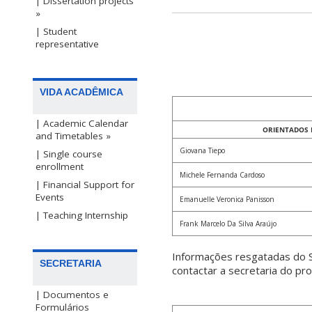
| Dissertation projects
»
| Student
representative
VIDA ACADÊMICA
| Academic Calendar
ORIENTADOS
and Timetables »
Giovana Tiepo
| Single course
enrollment
Michele Fernanda Cardoso
| Financial Support for
Events
Emanuelle Veronica Panisson
| Teaching Internship
Frank Marcelo Da Silva Araújo
Informações resgatadas do S
SECRETARIA
contactar a secretaria do p
| Documentos e
Formulários