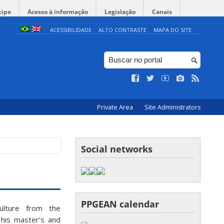
cipe
Acesso à informação
Legislação
Canais
ACESSIBILIDADE
ALTO CONTRASTE
MAPA DO SITE
Private Area
Site Administrators
Social networks
PPGEAN calendar
ulture from the
 his master’s and