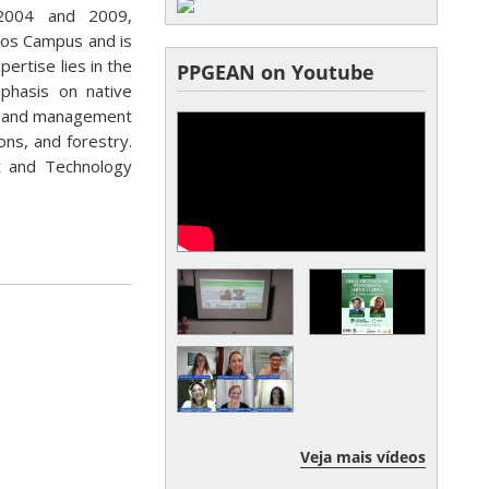
(2004 and 2009,
anos Campus and is
ertise lies in the
PPGEAN on Youtube
mphasis on native
ry and management
ons, and forestry.
t and Technology
Veja mais vídeos