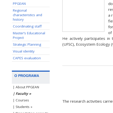
do
PPGEAN
re
Regional
characteristics and
a 
history
fi
Coordinating staff
fo
of
Master’s Educational
Project
He actively participates i
(UFSC), Ecosystem Ecology (
Strategic Planning
Visual identity
CAPES evaluation
O PROGRAMA
| About PPGEAN
| Faculty »
| Courses
The research activities carri
| Students »