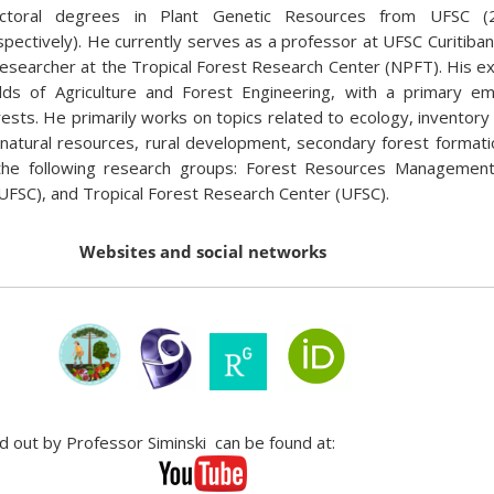
ctoral degrees in Plant Genetic Resources from UFSC 
spectively). He currently serves as a professor at UFSC Curitib
researcher at the Tropical Forest Research Center (NPFT). His exp
elds of Agriculture and Forest Engineering, with a primary e
rests. He primarily works on topics related to ecology, invento
 natural resources, rural development, secondary forest formati
n the following research groups: Forest Resources Managemen
UFSC), and Tropical Forest Research Center (UFSC).
Websites and social networks
ed out by Professor Siminski can be found at: