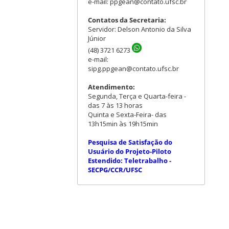
e-mail: ppgean@contato.ufsc.br
Contatos da Secretaria:
Servidor: Delson Antonio da Silva
Júnior
(48) 3721 6273
e-mail:
sipg.ppgean@contato.ufsc.br
Atendimento:
Segunda, Terça e Quarta-feira -
das 7 às 13 horas
Quinta e Sexta-Feira- das
13h15min às 19h15min
Pesquisa de Satisfação do
Usuário do Projeto-Piloto
Estendido: Teletrabalho -
SECPG/CCR/UFSC