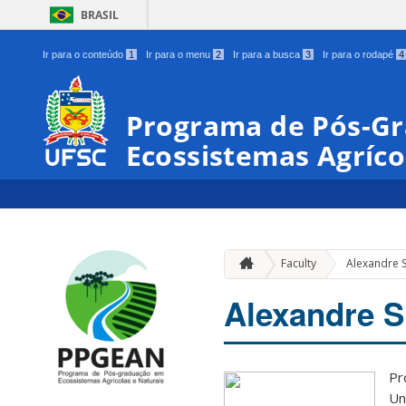
BRASIL
Ir para o conteúdo
1
Ir para o menu
2
Ir para a busca
3
Ir para o rodapé
4
Programa de Pós-G
Ecossistemas Agríco
Faculty
Alexandre S
Alexandre S
Pr
Un