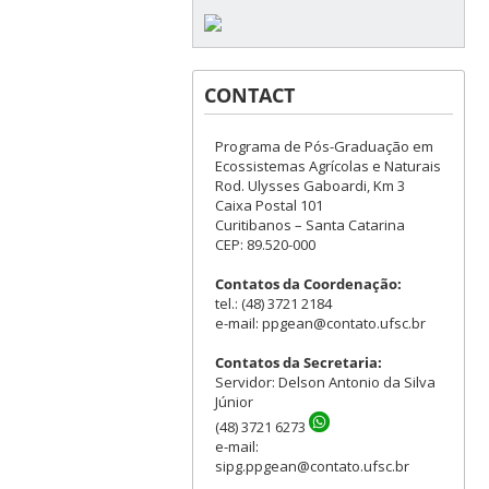
CONTACT
Programa de Pós-Graduação em
Ecossistemas Agrícolas e Naturais
Rod. Ulysses Gaboardi, Km 3
Caixa Postal 101
Curitibanos – Santa Catarina
CEP: 89.520-000
Contatos da Coordenação:
tel.: (48) 3721 2184
e-mail: ppgean@contato.ufsc.br
Contatos da Secretaria:
Servidor: Delson Antonio da Silva
Júnior
(48) 3721 6273
e-mail:
sipg.ppgean@contato.ufsc.br