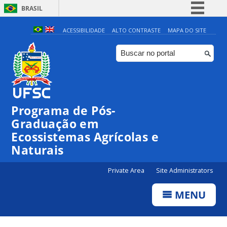
BRASIL
Simplifique!
ACESSIBILIDADE
ALTO CONTRASTE
MAPA DO SITE
Comunica BR
Participe
Acesso à informação
Legislação
Programa de Pós-
Canais
Graduação em
Ecossistemas Agrícolas e
Naturais
Private Area
Site Administrators
MENU