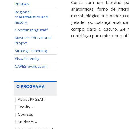
Conta com um biotério pa
PPGEAN
anatômicas, forno de micr
Regional
microbiológico, incubadora 
characteristics and
geladeiras, balança analíti
history
campo claro e escuro, 24 m
Coordinating staff
centrífuga para micro-hemató
Master’s Educational
Project
Strategic Planning
Visual identity
CAPES evaluation
O PROGRAMA
| About PPGEAN
| Faculty »
| Courses
| Students »