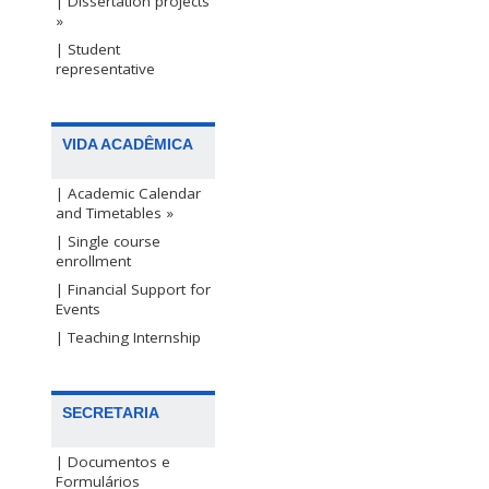
| Dissertation projects
»
| Student
representative
VIDA ACADÊMICA
| Academic Calendar
and Timetables »
| Single course
enrollment
| Financial Support for
Events
| Teaching Internship
SECRETARIA
| Documentos e
Formulários