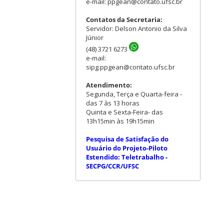
e-mail: ppgean@contato.ufsc.br
Contatos da Secretaria:
Servidor: Delson Antonio da Silva
Júnior
(48) 3721 6273
e-mail:
sipg.ppgean@contato.ufsc.br
Atendimento:
Segunda, Terça e Quarta-feira -
das 7 às 13 horas
Quinta e Sexta-Feira- das
13h15min às 19h15min
Pesquisa de Satisfação do
Usuário do Projeto-Piloto
Estendido: Teletrabalho -
SECPG/CCR/UFSC