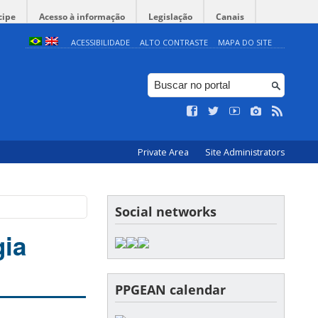
cipe
Acesso à informação
Legislação
Canais
ACESSIBILIDADE
ALTO CONTRASTE
MAPA DO SITE
Private Area
Site Administrators
Social networks
gia
PPGEAN calendar