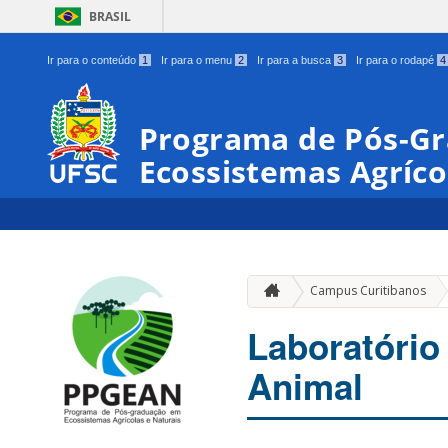
BRASIL
Ir para o conteúdo
1
Ir para o menu
2
Ir para a busca
3
Ir para o rodapé
4
Programa de Pós-G
Ecossistemas Agríco
Campus Curitibanos
Laboratório 
Animal