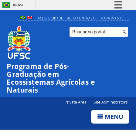
BRASIL
Simplifique!
ACESSIBILIDADE
ALTO CONTRASTE
MAPA DO SITE
Comunica BR
Participe
Acesso à informação
Legislação
Programa de Pós-
Canais
Graduação em
Ecossistemas Agrícolas e
Naturais
Private Area
Site Administrators
MENU