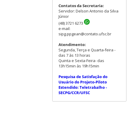
Contatos da Secretaria:
Servidor: Delson Antonio da Silva
Júnior
(48) 3721 6273
e-mail:
sipg.ppgean@contato.ufsc.br
Atendimento:
Segunda, Terça e Quarta-feira -
das 7 às 13 horas
Quinta e Sexta-Feira- das
13h15min às 19h15min
Pesquisa de Satisfação do
Usuário do Projeto-Piloto
Estendido: Teletrabalho -
SECPG/CCR/UFSC