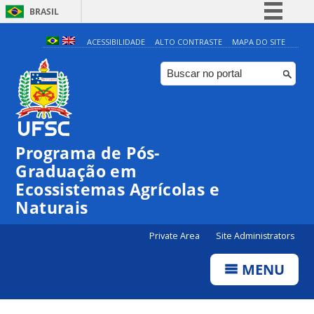
BRASIL
Simplifique!
ACESSIBILIDADE
ALTO CONTRASTE
MAPA DO SITE
Comunica BR
Participe
Acesso à informação
Legislação
Programa de Pós-
Canais
Graduação em
Ecossistemas Agrícolas e
Naturais
Private Area
Site Administrators
MENU