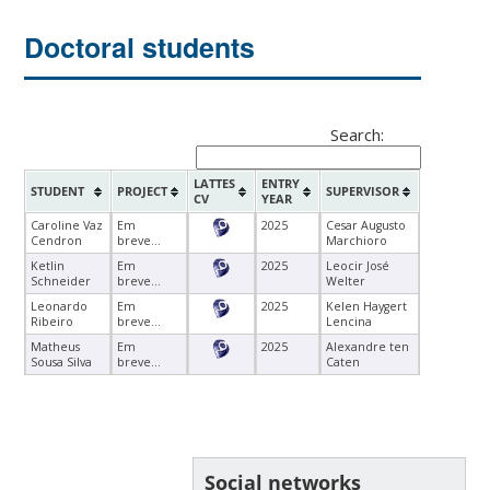
Doctoral students
Search:
LATTES
ENTRY
STUDENT
PROJECT
SUPERVISOR
CV
YEAR
Caroline Vaz
Em
2025
Cesar Augusto
Cendron
breve...
Marchioro
Ketlin
Em
2025
Leocir José
Schneider
breve...
Welter
Leonardo
Em
2025
Kelen Haygert
Ribeiro
breve...
Lencina
Matheus
Em
2025
Alexandre ten
Sousa Silva
breve...
Caten
Social networks