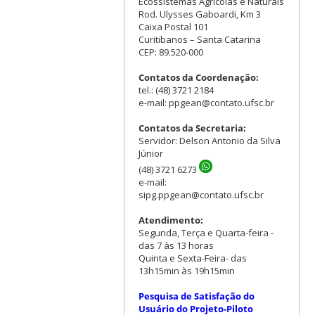
Ecossistemas Agrícolas e Naturais
Rod. Ulysses Gaboardi, Km 3
Caixa Postal 101
Curitibanos – Santa Catarina
CEP: 89.520-000
Contatos da Coordenação:
tel.: (48) 3721 2184
e-mail: ppgean@contato.ufsc.br
Contatos da Secretaria:
Servidor: Delson Antonio da Silva
Júnior
(48) 3721 6273
e-mail:
sipg.ppgean@contato.ufsc.br
Atendimento:
Segunda, Terça e Quarta-feira -
das 7 às 13 horas
Quinta e Sexta-Feira- das
13h15min às 19h15min
Pesquisa de Satisfação do
Usuário do Projeto-Piloto