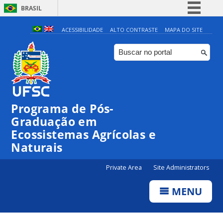
BRASIL
Simplifique!
ACESSIBILIDADE
ALTO CONTRASTE
MAPA DO SITE
Comunica BR
Participe
Acesso à informação
Legislação
Programa de Pós-
Canais
Graduação em
Ecossistemas Agrícolas e
Naturais
Private Area
Site Administrators
MENU