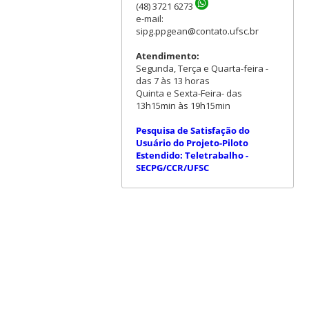
(48) 3721 6273
e-mail:
sipg.ppgean@contato.ufsc.br
Atendimento:
Segunda, Terça e Quarta-feira -
das 7 às 13 horas
Quinta e Sexta-Feira- das
13h15min às 19h15min
Pesquisa de Satisfação do
Usuário do Projeto-Piloto
Estendido: Teletrabalho -
SECPG/CCR/UFSC