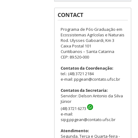
CONTACT
Programa de Pós-Graduação em
Ecossistemas Agrícolas e Naturais
Rod. Ulysses Gaboardi, Km 3
Caixa Postal 101
Curitibanos – Santa Catarina
CEP: 89.520-000
Contatos da Coordenação:
tel.: (48) 3721 2184
e-mail: ppgean@contato.ufsc.br
Contatos da Secretaria:
Servidor: Delson Antonio da Silva
Júnior
(48) 3721 6273
e-mail:
sipg.ppgean@contato.ufsc.br
Atendimento:
Segunda, Terça e Quarta-feira -