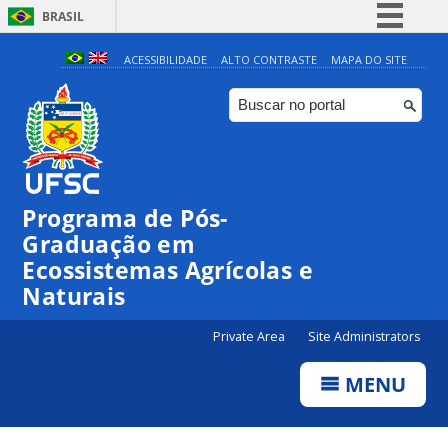
BRASIL
Simplifique!
ACESSIBILIDADE
ALTO CONTRASTE
MAPA DO SITE
Comunica BR
Participe
Acesso à informação
Legislação
Programa de Pós-
Canais
Graduação em
Ecossistemas Agrícolas e
Naturais
Private Area
Site Administrators
MENU