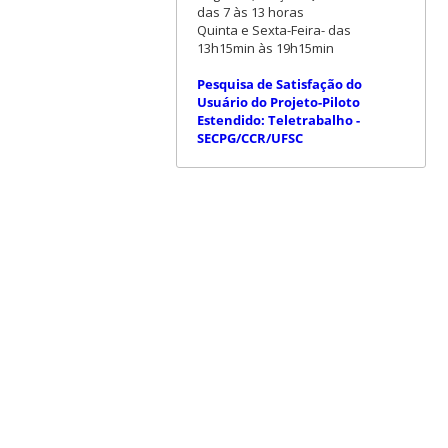
das 7 às 13 horas
Quinta e Sexta-Feira- das
13h15min às 19h15min
Pesquisa de Satisfação do
Usuário do Projeto-Piloto
Estendido: Teletrabalho -
SECPG/CCR/UFSC